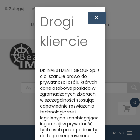
Zaloguj
Zarejestruj
×
Drogi
Masz jakieś pytania? Napisz do nas na
biuro@bezpiecznyimport.pl
kliencie
DK INVESTMENT GROUP Sp. z
o.o. szanuje prawo do
prywatności osób, których
dane osobowe posiada w
zgromadzonych zbiorach,
w szczególności stosując
0
odpowiednie rozwiązania
technologiczne i
legislacyjne zapobiegające
ingerencji w prywatność
tych osób przez podmioty
do tego nieuprawnione.