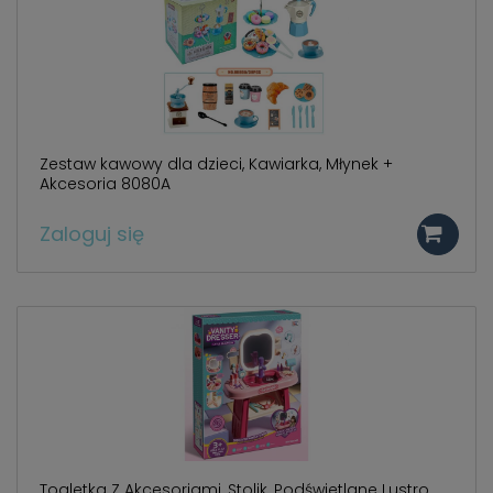
786 498
.
Zestaw kawowy dla dzieci, Kawiarka, Młynek +
Akcesoria 8080A
Zaloguj się
Toaletka Z Akcesoriami, Stolik, Podświetlane Lustro,