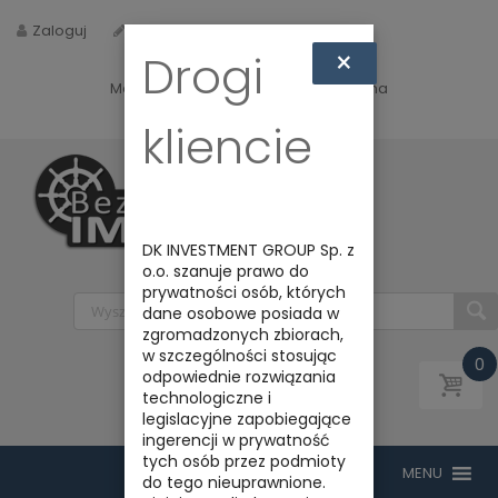
Zaloguj
Zarejestruj
×
Drogi
Masz jakieś pytania? Napisz do nas na
biuro@bezpiecznyimport.pl
kliencie
DK INVESTMENT GROUP Sp. z
o.o. szanuje prawo do
prywatności osób, których
dane osobowe posiada w
zgromadzonych zbiorach,
w szczególności stosując
0
odpowiednie rozwiązania
technologiczne i
legislacyjne zapobiegające
ingerencji w prywatność
tych osób przez podmioty
do tego nieuprawnione.