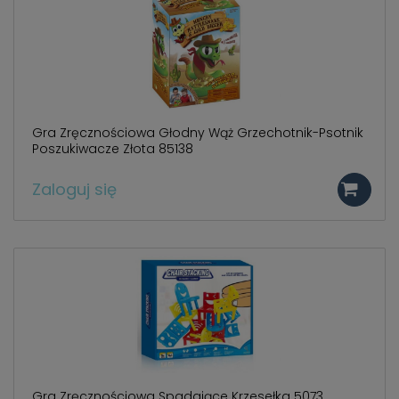
786 498
.
Gra Zręcznościowa Głodny Wąż Grzechotnik-Psotnik
Poszukiwacze Złota 85138
Zaloguj się
Gra Zręcznościowa Spadające Krzesełka 5073