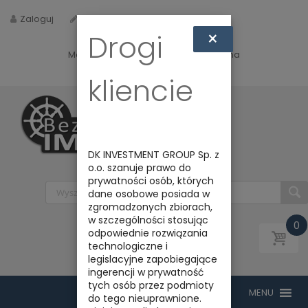
Zaloguj
Zarejestruj
×
Drogi
Masz jakieś pytania? Napisz do nas na
biuro@bezpiecznyimport.pl
kliencie
DK INVESTMENT GROUP Sp. z
o.o. szanuje prawo do
prywatności osób, których
dane osobowe posiada w
zgromadzonych zbiorach,
w szczególności stosując
0
odpowiednie rozwiązania
technologiczne i
legislacyjne zapobiegające
ingerencji w prywatność
tych osób przez podmioty
do tego nieuprawnione.