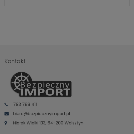
786 498
.
Kontakt
793 788 411
biuro@bezpiecznyimport.pl
Niałek Wielki 133, 64-200 Wolsztyn