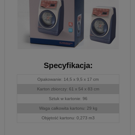
skorzystania ze
zintegrowanych
funkcjonalności (np.
Facebook, LinkedIn,
YouTube). Każdy z
dostawców określa zasady
korzystania z plików
Cookies w swojej polityce
prywatności w związku z
czym nie mamy wpływu
na prowadzoną przez
Specyfikacja:
dostawców politykę
prywatności oraz
wykorzystywania przez nich
Opakowanie: 14,5 x 9,5 x 17 cm
plików Cookies.
Karton zbiorczy: 61 x 54 x 83 cm
Wszelkie pytania oraz
Sztuk w kartonie: 96
zgłoszenia możesz
kierować od
Waga całkowita kartonu: 29 kg
wyznaczonego Inspektora
Ochrony Danych, pod
Objętość kartonu: 0,273 m3
adres
biuro@bezpiecznyimport.pl
lub nr telefonu
+48 793