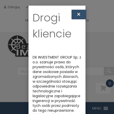
Zaloguj
Zarejestruj
×
Drogi
Masz jakieś pytania? Napisz do nas na
biuro@bezpiecznyimport.pl
kliencie
DK INVESTMENT GROUP Sp. z
o.o. szanuje prawo do
prywatności osób, których
dane osobowe posiada w
zgromadzonych zbiorach,
w szczególności stosując
0
odpowiednie rozwiązania
technologiczne i
legislacyjne zapobiegające
ingerencji w prywatność
tych osób przez podmioty
do tego nieuprawnione.