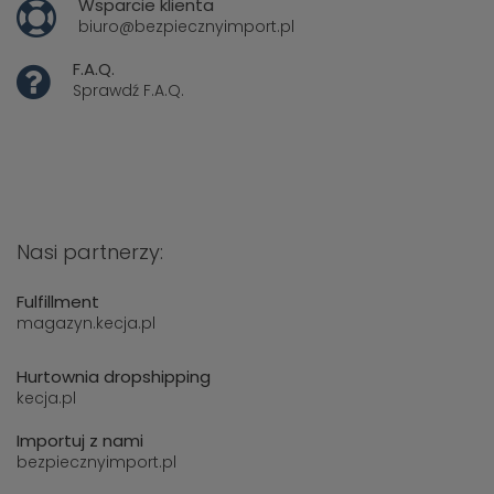
Wsparcie klienta
biuro@bezpiecznyimport.pl
F.A.Q.
Sprawdź
F.A.Q.
Nasi partnerzy:
Fulfillment
magazyn.kecja.pl
Hurtownia dropshipping
kecja.pl
Importuj z nami
bezpiecznyimport.pl