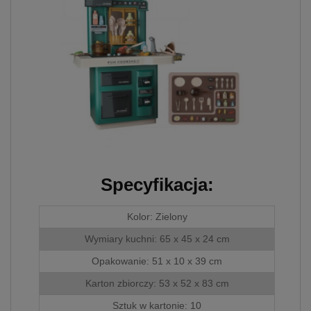
skorzystania ze
zintegrowanych
funkcjonalności (np.
Facebook, LinkedIn,
YouTube). Każdy z
dostawców określa zasady
korzystania z plików
Cookies w swojej polityce
prywatności w związku z
czym nie mamy wpływu
na prowadzoną przez
dostawców politykę
prywatności oraz
wykorzystywania przez nich
Specyfikacja:
plików Cookies.
Wszelkie pytania oraz
Kolor: Zielony
zgłoszenia możesz
Wymiary kuchni: 65 x 45 x 24 cm
kierować od
wyznaczonego Inspektora
Opakowanie: 51 x 10 x 39 cm
Ochrony Danych, pod
adres
Karton zbiorczy: 53 x 52 x 83 cm
biuro@bezpiecznyimport.pl
Sztuk w kartonie: 10
lub nr telefonu
+48 793