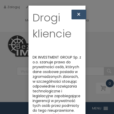
Zaloguj
Zarejestruj
×
Drogi
Masz jakieś pytania? Napisz do nas na
biuro@bezpiecznyimport.pl
kliencie
DK INVESTMENT GROUP Sp. z
o.o. szanuje prawo do
prywatności osób, których
dane osobowe posiada w
zgromadzonych zbiorach,
w szczególności stosując
0
odpowiednie rozwiązania
technologiczne i
legislacyjne zapobiegające
ingerencji w prywatność
tych osób przez podmioty
do tego nieuprawnione.