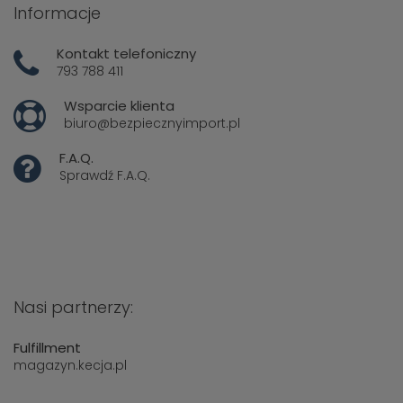
Informacje
Kontakt telefoniczny
793 788 411
Wsparcie klienta
biuro@bezpiecznyimport.pl
F.A.Q.
Sprawdź
F.A.Q.
Nasi partnerzy:
Fulfillment
magazyn.kecja.pl