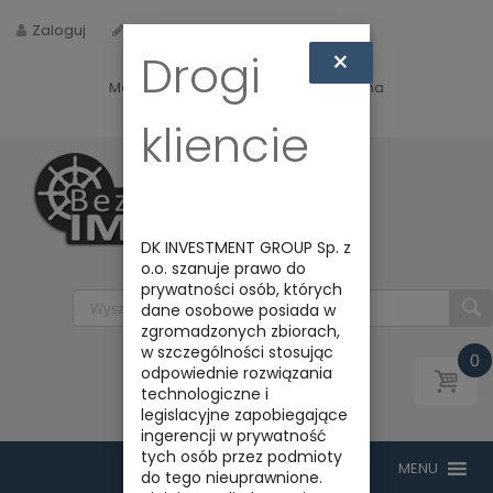
Zaloguj
Zarejestruj
×
Drogi
Masz jakieś pytania? Napisz do nas na
biuro@bezpiecznyimport.pl
kliencie
DK INVESTMENT GROUP Sp. z
o.o. szanuje prawo do
prywatności osób, których
dane osobowe posiada w
zgromadzonych zbiorach,
w szczególności stosując
0
odpowiednie rozwiązania
technologiczne i
legislacyjne zapobiegające
ingerencji w prywatność
tych osób przez podmioty
do tego nieuprawnione.