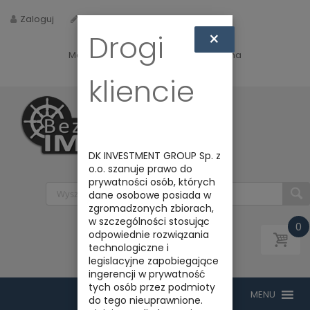
Zaloguj
Zarejestruj
×
Drogi
Masz jakieś pytania? Napisz do nas na
biuro@bezpiecznyimport.pl
kliencie
DK INVESTMENT GROUP Sp. z
o.o. szanuje prawo do
prywatności osób, których
dane osobowe posiada w
zgromadzonych zbiorach,
w szczególności stosując
0
odpowiednie rozwiązania
technologiczne i
legislacyjne zapobiegające
ingerencji w prywatność
tych osób przez podmioty
do tego nieuprawnione.