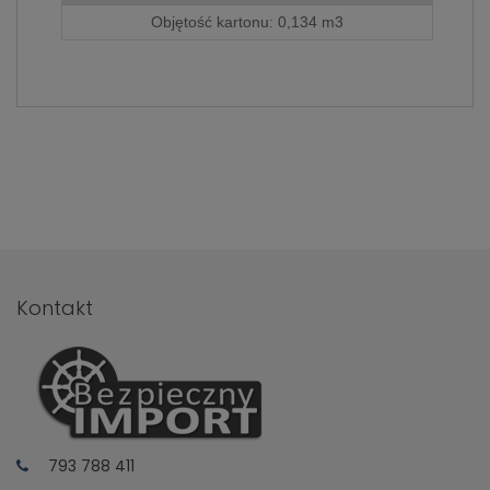
786 498
.
Objętość kartonu: 0,134 m3
Kontakt
793 788 411