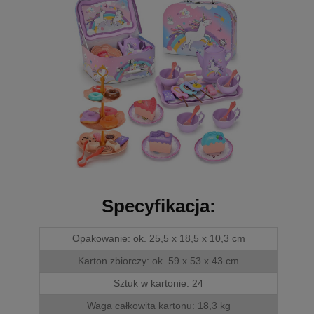
skorzystania ze
zintegrowanych
funkcjonalności (np.
Facebook, LinkedIn,
YouTube). Każdy z
dostawców określa zasady
korzystania z plików
Cookies w swojej polityce
prywatności w związku z
czym nie mamy wpływu
na prowadzoną przez
dostawców politykę
prywatności oraz
wykorzystywania przez nich
plików Cookies.
Specyfikacja:
Wszelkie pytania oraz
zgłoszenia możesz
Opakowanie: ok. 25,5 x 18,5 x 10,3 cm
kierować od
wyznaczonego Inspektora
Karton zbiorczy: ok. 59 x 53 x 43 cm
Ochrony Danych, pod
adres
Sztuk w kartonie: 24
biuro@bezpiecznyimport.pl
Waga całkowita kartonu: 18,3 kg
lub nr telefonu
+48 793