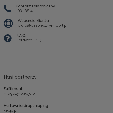
Kontakt telefoniczny
793 788 411
Wsparcie klienta
biuro@bezpiecznyimport.pl
F.A.Q.
Sprawdź
F.A.Q.
Nasi partnerzy:
Fulfillment
magazyn.kecja.pl
Hurtownia dropshipping
kecja.pl