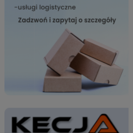
Wszelkie pytania oraz
zgłoszenia możesz kierować od
wyznaczonego Inspektora
Ochrony Danych, pod adres
biuro@bezpiecznyimport.pl
lub
nr telefonu
+48 793 786 498
.