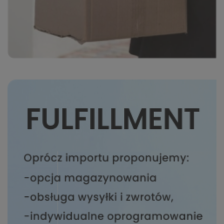
RODO.
Informujemy też, że w ramach
naszych serwisów mogą zostać
zamieszczone również
zewnętrzne linki umożliwiające
bezpośrednie dotarcie do
innych stron internetowych
bądź też podczas korzystania z
naszych serwisów w urządzeniu
końcowym Użytkownika mogą
zostać umieszczone pliki
Cookies w celu umożliwienia Ci
skorzystania ze zintegrowanych
funkcjonalności (np. Facebook,
LinkedIn, YouTube). Każdy z
dostawców określa zasady
korzystania z plików Cookies w
swojej polityce prywatności w
związku z czym nie mamy
wpływu na prowadzoną przez
dostawców politykę
prywatności oraz
wykorzystywania przez nich
plików Cookies.