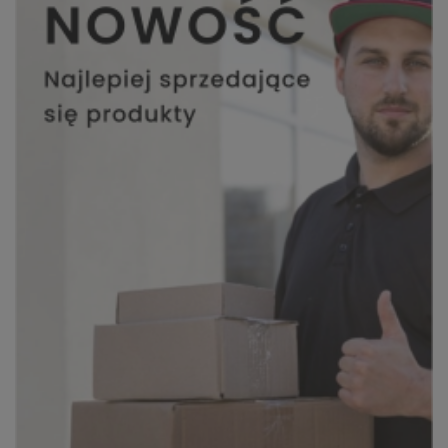
uprawnienia.
Działania DK INVESTMENT GROUP
Sp. z o.o. związane z
gromadzeniem i
przetwarzaniem wszelkich
danych są ukierunkowane na
zagwarantowanie Ci poczucia
pełnego bezpieczeństwa oraz
legalności przetwarzania na
poziomie odpowiednim do
obowiązującego w Polsce prawa
ochrony danych osobowych, w
tym Rozporządzenia
Parlamentu Europejskiego i
Rady 2016/679 z dnia 27
kwietnia 2016 r. w sprawie
ochrony osób fizycznych w
związku z przetwarzaniem
danych osobowych i w sprawie
swobodnego przepływu takich
danych oraz uchylenia
dyrektywy 95/46/WE – czyli tzw.