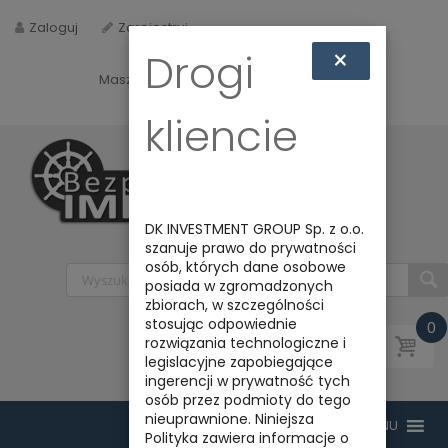
Zaloguj
Zarejestruj
×
Drogi
Masz jakieś pytania? Napisz do nas na
biuro@bezpiecznyimport.pl
kliencie
DK INVESTMENT GROUP Sp. z o.o.
szanuje prawo do prywatności
osób, których dane osobowe
posiada w zgromadzonych
zbiorach, w szczególności
stosując odpowiednie
0
rozwiązania technologiczne i
legislacyjne zapobiegające
ingerencji w prywatność tych
osób przez podmioty do tego
nieuprawnione. Niniejsza
Polityka zawiera informacje o