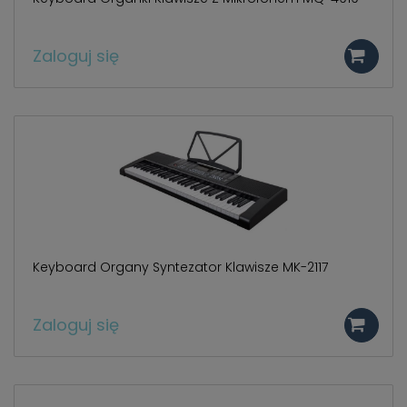
skorzystania ze
zintegrowanych
funkcjonalności (np.
Zaloguj się
Facebook, LinkedIn,
YouTube). Każdy z
dostawców określa zasady
korzystania z plików
Cookies w swojej polityce
prywatności w związku z
czym nie mamy wpływu
na prowadzoną przez
dostawców politykę
prywatności oraz
wykorzystywania przez nich
plików Cookies.
Keyboard Organy Syntezator Klawisze MK-2117
Wszelkie pytania oraz
zgłoszenia możesz
kierować od
Zaloguj się
wyznaczonego Inspektora
Ochrony Danych, pod
adres
biuro@bezpiecznyimport.pl
lub nr telefonu
+48 793