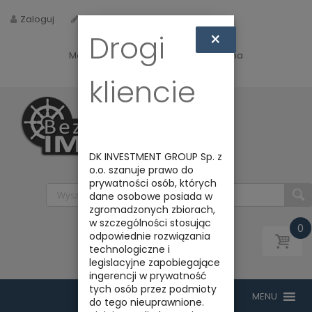
Zaloguj
Zarejestruj
×
Drogi
Masz jakieś pytania? Napisz do nas na
biuro@bezpiecznyimport.pl
kliencie
DK INVESTMENT GROUP Sp. z
o.o. szanuje prawo do
prywatności osób, których
dane osobowe posiada w
zgromadzonych zbiorach,
w szczególności stosując
0
odpowiednie rozwiązania
technologiczne i
legislacyjne zapobiegające
ingerencji w prywatność
tych osób przez podmioty
do tego nieuprawnione.