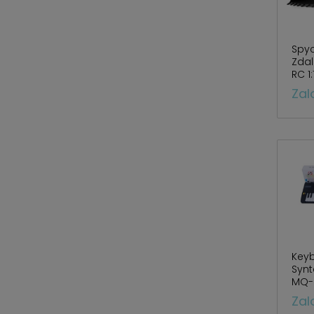
Spyc
Zdal
RC 1
Zal
Key
Synt
MQ-
Zal