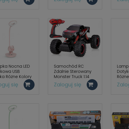
pka Nocna LED
Samochód RC
Lamp
ykowa USB
Zdalnie Sterowany
Dotyk
ka Różne Kolory
Monster Truck 1:14
Różne
600
2,4GHz CZERWONY
oguj się
Zaloguj się
Zalo
HB-P1401