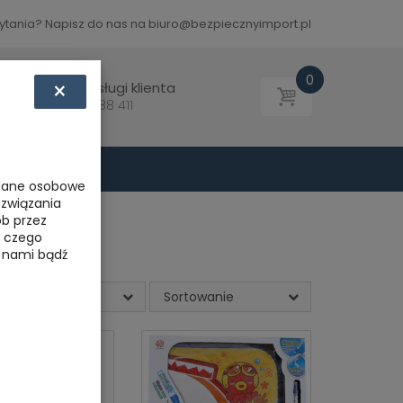
pytania? Napisz do nas na biuro@bezpiecznyimport.pl
0
×
Biuro obsługi klienta
Tel: 793 788 411
 dane osobowe
ozwiązania
ób przez
, czego
z nami bądź
Pokaż wszystkie
Sortowanie