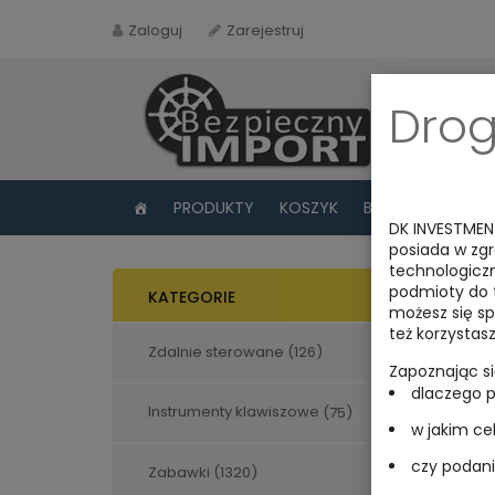
Zaloguj
Zarejestruj
Drog
PRODUKTY
KOSZYK
BLOG
FAQ
DK INVESTMEN
posiada w zg
technologiczn
Ka
podmioty do t
KATEGORIE
możesz się sp
też korzystas
Zdalnie sterowane
(126)
Wyświet
Zapoznając s
dlaczego 
Instrumenty klawiszowe
(75)
w jakim ce
czy podani
Zabawki
(1320)