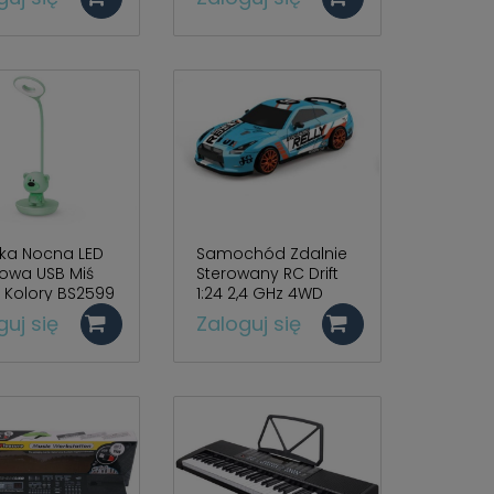
ka Nocna LED
Samochód Zdalnie
owa USB Miś
Sterowany RC Drift
 Kolory BS2599
1:24 2,4 GHz 4WD
SC24A08
guj się
Zaloguj się