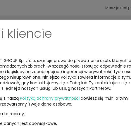
Masz jakieś 
i kliencie
KONTAKT
HURTOWNIA DROPSHIPPING
FULFILLMENT
T GROUP Sp. z o.o. szanuje prawo do prywatności osób, których
romadzonych zbiorach, w szczególności stosując odpowiednie r
e i legislacyjne zapobiegające ingerencji w prywatność tych os
tegorie
ego nieuprawnione. Niniejsza Polityka zawiera informacje o tym
odziewać, gdy kontaktujemy się z Tobą lub Ty kontaktujesz się 
z z jednej z naszych usług lub usług naszych Partnerów.
lono 1–60 z 1532 wyników
ię z naszą
Polityką ochrony prywatności
dowiesz się m.in. o tym:
przetwarzamy Twoje dane osobowe,
lu to robimy,
e danych jest obowiązkowe,