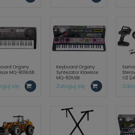
board Organy
Keyboard Organy
Samo
wisze MQ-809USB
Syntezator Klawisze
Stero
MQ-821USB
1:12 2
oguj się
Zaloguj się
Zalo