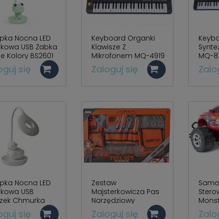
pka Nocna LED
Keyboard Organki
Keyb
ykowa USB Żabka
Klawisze Z
Synte
e Kolory BS2601
Mikrofonem MQ-4919
MQ-8
oguj się
Zaloguj się
Zalo
pka Nocna LED
Zestaw
Samo
ykowa USB
Majsterkowicza Pas
Stero
szek Chmurka
Narzędziowy
Monst
e Kolory BS2592
Narzędzia KY1068-019
Winy
oguj się
Zaloguj się
Zalo
W381