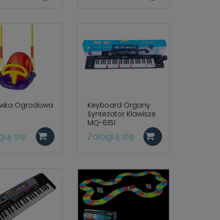
awka Ogrodowa
Keyboard Organy
Syntezator Klawisze
MQ-6151
guj się
Zaloguj się