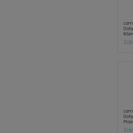
Lam
Dot
Różn
Zal
Lam
Dot
Pta
Różn
Zal