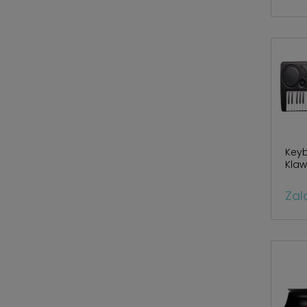
Key
Kla
Zal