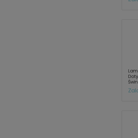
Lam
Dot
Świn
BS2
Zal