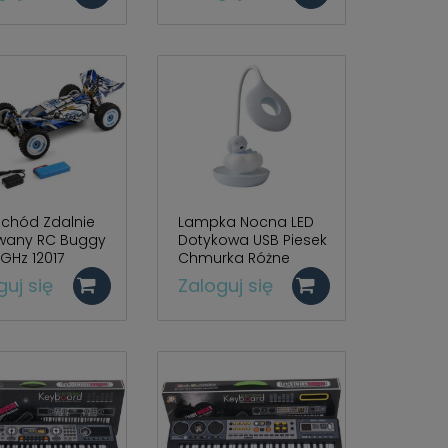
chód Zdalnie
Lampka Nocna LED
wany RC Buggy
Dotykowa USB Piesek
,4GHz 12017
Chmurka Różne
Kolory BS2593
guj się
Zaloguj się