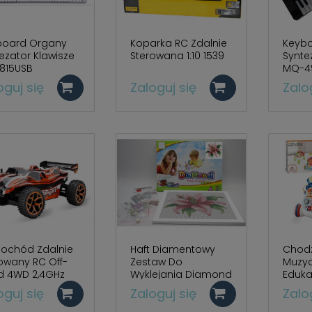
board Organy
Koparka RC Zdalnie
Keyb
ezator Klawisze
Sterowana 1:10 1539
Synte
815USB
MQ-4
oguj się
Zaloguj się
Zalo
ochód Zdalnie
Haft Diamentowy
Chodzi
owany RC Off-
Zestaw Do
Muzy
d 4WD 2,4GHz
Wyklejania Diamond
Eduka
-GS05B
Painting - Lilia 3030Z-
NIEBI
oguj się
Zaloguj się
Zalo
5