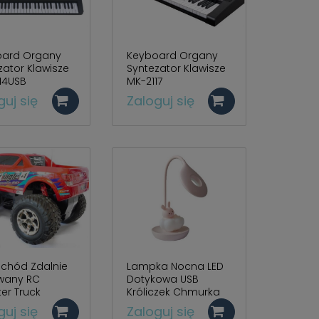
oard Organy
Keyboard Organy
zator Klawisze
Syntezator Klawisze
14USB
MK-2117
guj się
Zaloguj się
chód Zdalnie
Lampka Nocna LED
wany RC
Dotykowa USB
er Truck
Króliczek Chmurka
ea Rampage
Różne Kolory BS2597
guj się
Zaloguj się
8