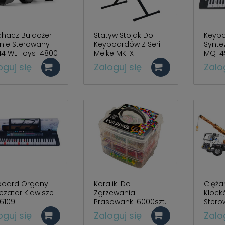
hacz Buldożer
Statyw Stojak Do
Keyb
nie Sterowany
Keyboardów Z Serii
Synte
:14 WL Toys 14800
Meike MK-X
MQ-4
oguj się
Zaloguj się
Zalo
board Organy
Koraliki Do
Cięża
ezator Klawisze
Zgrzewania
Klock
6109L
Prasowanki 6000szt.
Stero
ET22B
oguj się
Zaloguj się
Zalo