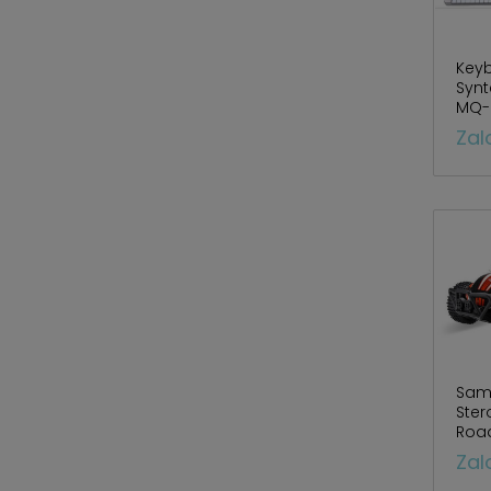
Key
Synt
MQ-
Zal
Sam
Ster
Roa
333
Zal