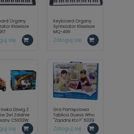
oard Organy
Keyboard Organy
zator Klawisze
Syntezator Klawisze
917
MQ-4911
guj się
Zaloguj się
rówka Dźwig Z
Gra Pamięciowa
ów 2w1 Zdalnie
Tablica Guess Who
wany C51013W
"Zgadnij Kto?" 5039
guj się
Zaloguj się