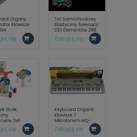
oard Organy
Tor Samochodowy
zator Klawisze
Elastyczny Świecący
914
220 Elementów 288
guj się
Zaloguj się
k Stolik
Keyboard Organki
czny
Klawisze Z
cyjny 2w1
Mikrofonem MQ-
ESKI N6028B
811USB
guj się
Zaloguj się