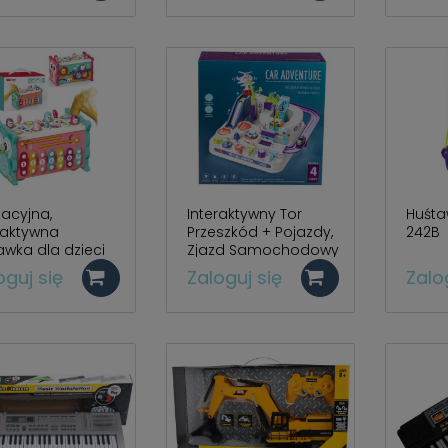
acyjna,
Interaktywny Tor
Huśt
raktywna
Przeszkód + Pojazdy,
242B
wka dla dzieci
Zjazd Samochodowy
 Cymbałki, Zegar
Parking T802A
oguj się
Zaloguj się
Zalo
-30