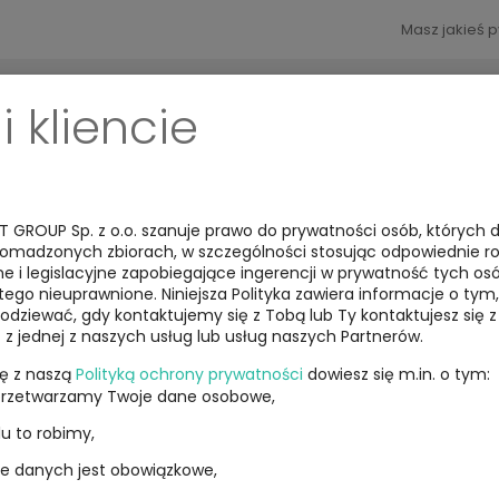
Masz jakieś 
i kliencie
KONTAKT
HURTOWNIA DROPSHIPPING
FULFILLMENT
T GROUP Sp. z o.o. szanuje prawo do prywatności osób, których
romadzonych zbiorach, w szczególności stosując odpowiednie r
e i legislacyjne zapobiegające ingerencji w prywatność tych os
chody rc
/
Samochody z serii hb
ego nieuprawnione. Niniejsza Polityka zawiera informacje o tym
odziewać, gdy kontaktujemy się z Tobą lub Ty kontaktujesz się 
z z jednej z naszych usług lub usług naszych Partnerów.
ię z naszą
Polityką ochrony prywatności
dowiesz się m.in. o tym:
Samochód Zdal
przetwarzamy Twoje dane osobowe,
lu to robimy,
1:24 2,4 GHz 
e danych jest obowiązkowe,