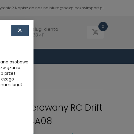
pytania? Napisz do nas na biuro@bezpiecznyimport.pl
0
×
Biuro obsługi klienta
Tel: 793 788 411
 dane osobowe
ozwiązania
ób przez
, czego
z nami bądź
nie Sterowany RC Drift
4WD SC24A08