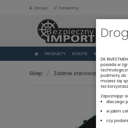
Zaloguj
Zarejestruj
Drog
PRODUKTY
KOSZYK
BLOG
FAQ
DK INVESTMEN
posiada w zg
technologiczn
Sklep
/
Zdalnie sterowane
/
Samo
podmioty do t
możesz się sp
też korzystas
Zapoznając s
dlaczego 
w jakim ce
czy podani