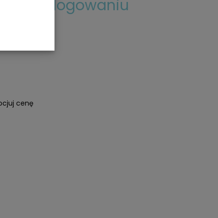
a po zalogowaniu
arzaniem
o
ądzenia
e ochrony osób
odnego
ocjuj cenę
O.
 również
etowych bądź
wnika mogą
tegrowanych
a zasady
 nie mamy
ywania przez
ora Ochrony
98
.