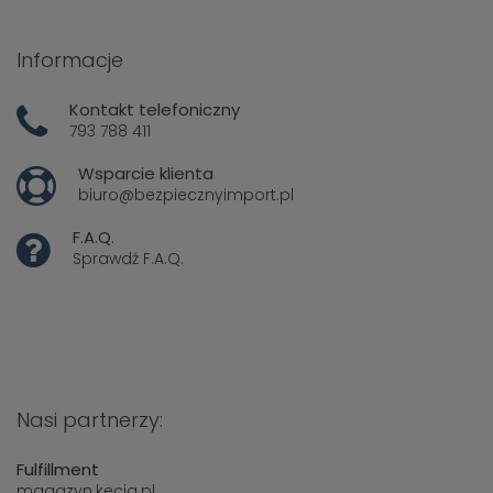
Informacje
Kontakt telefoniczny
793 788 411
Wsparcie klienta
biuro@bezpiecznyimport.pl
F.A.Q.
Sprawdź
F.A.Q.
Nasi partnerzy:
Fulfillment
magazyn.kecja.pl