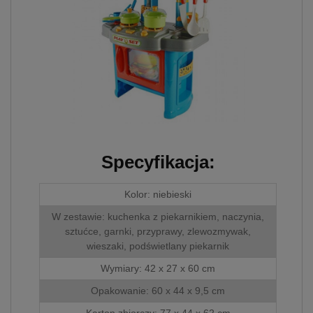
skorzystania ze
zintegrowanych
funkcjonalności (np.
Facebook, LinkedIn,
YouTube). Każdy z
dostawców określa zasady
korzystania z plików
Cookies w swojej polityce
prywatności w związku z
czym nie mamy wpływu
na prowadzoną przez
dostawców politykę
Specyfikacja:
prywatności oraz
wykorzystywania przez nich
plików Cookies.
Kolor: niebieski
Wszelkie pytania oraz
W zestawie: kuchenka z piekarnikiem, naczynia,
zgłoszenia możesz
sztućce, garnki, przyprawy, zlewozmywak,
kierować od
wieszaki, podświetlany piekarnik
wyznaczonego Inspektora
Wymiary: 42 x 27 x 60 cm
Ochrony Danych, pod
adres
Opakowanie: 60 x 44 x 9,5 cm
biuro@bezpiecznyimport.pl
lub nr telefonu
+48 793
Karton zbiorczy: 77 x 44 x 62 cm