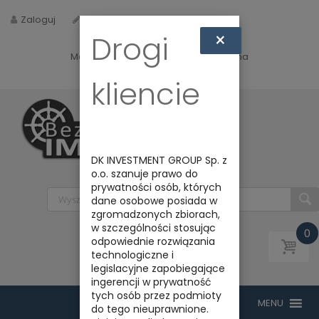
Zaloguj
Zarejestruj
×
Drogi
Masz jakieś pytania? Napisz do nas na
biuro@bezpiecznyimport.pl
kliencie
DK INVESTMENT GROUP Sp. z
o.o. szanuje prawo do
prywatności osób, których
dane osobowe posiada w
zgromadzonych zbiorach,
w szczególności stosując
0
odpowiednie rozwiązania
technologiczne i
legislacyjne zapobiegające
ingerencji w prywatność
tych osób przez podmioty
do tego nieuprawnione.